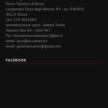
Porto Turistico di Roma
Lungomare Duca degli Abruzzi, 84 - loc. 840/841
00121 Roma
Cell. 329 4681684
Amministratore unico: Sabrina Tomei
Numero Rea Rm - 1667467
Pec: blustarinternationalsrl@pec.it
email:
acca@accainarte.it
email:
galleriaesserre@gmail.com
FACEBOOK