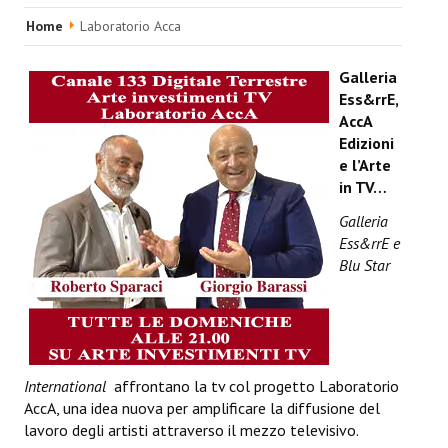
HOME
Home
Laboratorio Acca
EVENTI & FIERE
Galleria
Ess&rrE,
RIVISTA
AccA
Edizioni
Ultime 5 Riviste
e l’Arte
in TV…
LABORATORIO ACCA
Galleria
Ess&rrE e
Video Laboratorio Acca
Blu Star
Artisti Laboratorio Acca
Una sera con Laboratorio AccA
Mostra "Roma Contemporanea"
International
affrontano la tv col progetto Laboratorio
AccA, una idea nuova per amplificare la diffusione del
GALLERIA ESS&RRE
lavoro degli artisti attraverso il mezzo televisivo.