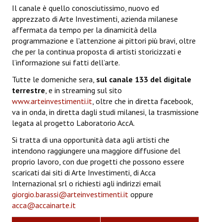
ANNUARIO 2026
Il canale è quello conosciutissimo, nuovo ed
apprezzato di Arte Investimenti, azienda milanese
affermata da tempo per la dinamicità della
CHI SIAMO
programmazione e l'attenzione ai pittori più bravi, oltre
che per la continua proposta di artisti storicizzati e
CONTATTI
l’informazione sui fatti dell’arte.
Tutte le domeniche sera,
sul canale 133 del digitale
terrestre
, e in streaming sul sito
www.arteinvestimenti.it
, oltre che in diretta facebook,
va in onda, in diretta dagli studi milanesi, la trasmissione
legata al progetto Laboratorio AccA.
Si tratta di una opportunità data agli artisti che
intendono raggiungere una maggiore diffusione del
proprio lavoro, con due progetti che possono essere
scaricati dai siti di Arte Investimenti, di Acca
Internazional srl o richiesti agli indirizzi email
giorgio.barassi@arteinvestimenti.it
oppure
acca@accainarte.it