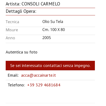
Artista:
CONSOLI CARMELO
ANNUARIO 2026
Dettagli Opera:
CHI SIAMO
Olio Su Tela
Tecnica
CONTATTI
Cm. 100 X 80
Misure
2005
Anno
Autentica su foto
Se sei interessato contattaci senza impegno.
Email:
acca@accainarte.it
Telefono:
+39 329 4681684