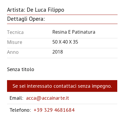
ANNUARIO 2026
Artista:
De Luca Filippo
Dettagli Opera:
CHI SIAMO
Resina E Patinatura
Tecnica
CONTATTI
50 X 40 X 35
Misure
2018
Anno
Senza titolo
Se sei interessato contattaci senza impegno.
Email:
acca@accainarte.it
Telefono:
+39 329 4681684