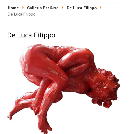
HOME
Home
Galleria Ess&rre
De Luca Filippo
De Luca Filippo
EVENTI & FIERE
RIVISTA
De Luca Filippo
Ultime 5 Riviste
LABORATORIO ACCA
Video Laboratorio Acca
Artisti Laboratorio Acca
Una sera con Laboratorio AccA
Mostra "Roma Contemporanea"
GALLERIA ESS&RRE