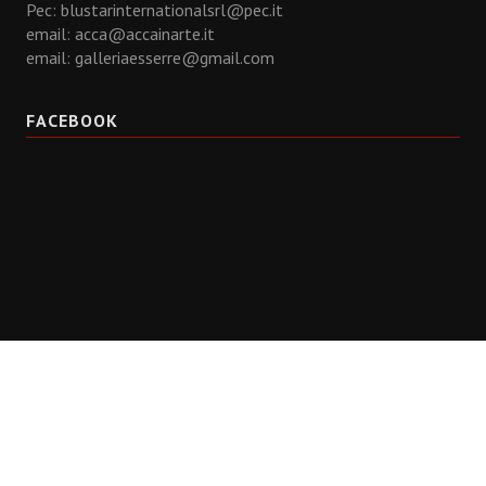
Pec: blustarinternationalsrl@pec.it
email:
acca@accainarte.it
email:
galleriaesserre@gmail.com
FACEBOOK