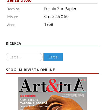
Senza titolo
ANNUARIO 2026
Fusain Sur Papier
Tecnica
CHI SIAMO
Cm. 32,5 X 50
Misure
1958
Anno
CONTATTI
RICERCA
Ricerca
Cerca
SFOGLIA RIVISTA ONLINE