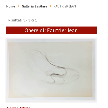
HOME
Home
Galleria Ess&rre
FAUTRIER JEAN
EVENTI & FIERE
Risultati 1 - 1 di 1
RIVISTA
Opere di:
Fautrier Jean
Ultime 5 Riviste
LABORATORIO ACCA
Video Laboratorio Acca
Artisti Laboratorio Acca
Una sera con Laboratorio AccA
Mostra "Roma Contemporanea"
GALLERIA ESS&RRE