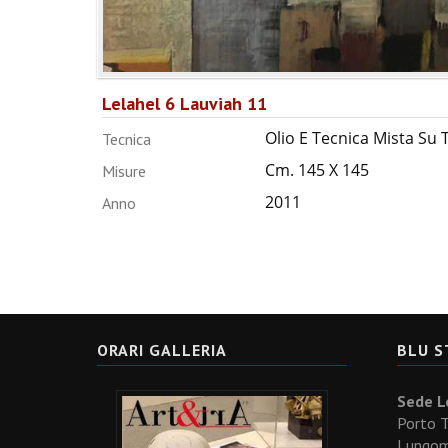
Lelahel 6 Lauviah 11
Olio E Tecnica Mista Su 
Tecnica
Cm. 145 X 145
Misure
2011
Anno
ORARI GALLERIA
BLU S
Sede Le
Porto T
Lungoma