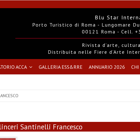
Blu Star Intern
Porto Turistico di Roma - Lungomare Duc
00121 Roma - Cell. 
Rivista d’arte, cultu
Distribuita nelle Fiere d’Arte Int
TORIO ACCA
GALLERIA ESS&RRE
ANNUARIO 2026
CHI
FRANCESCO
linceri Santinelli Francesco