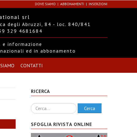
DOVE SIAMO
ABBONAMENTI
INSERZIONI
ational srl
a degli Abruzzi, 84 - loc. 840/841
+39 329 4681684
ra e informazione
ernazionali ed in abbonamento
 SIAMO
CONTATTI
RICERCA
Ricerca
Cerca
SFOGLIA RIVISTA ONLINE