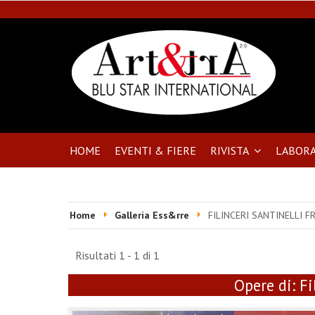
HOME
EVENTI & FIERE
RIVISTA
LABORA
Home
Galleria Ess&rre
FILINCERI SANTINELLI 
Risultati 1 - 1 di 1
Opere di:
Fi