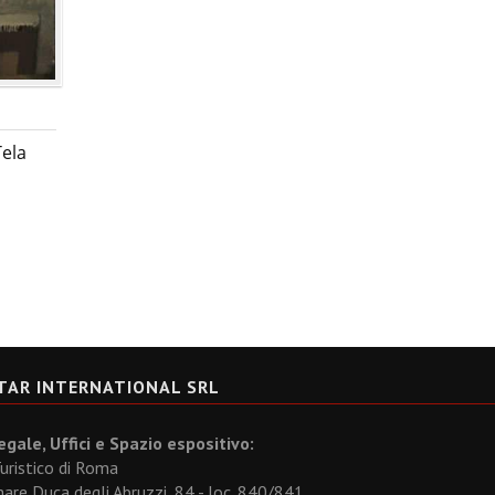
Tela
TAR INTERNATIONAL SRL
gale, Uffici e Spazio espositivo:
uristico di Roma
re Duca degli Abruzzi, 84 - loc. 840/841