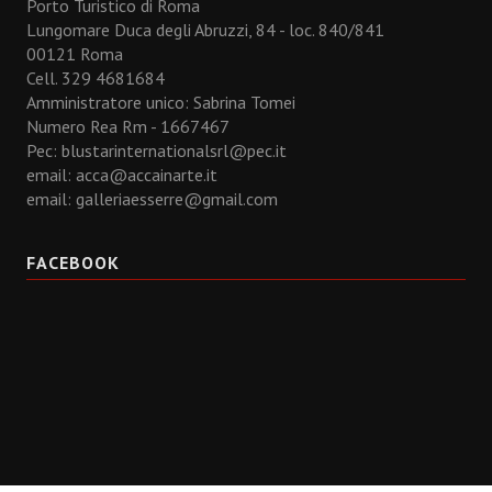
Porto Turistico di Roma
Lungomare Duca degli Abruzzi, 84 - loc. 840/841
00121 Roma
Cell. 329 4681684
Amministratore unico: Sabrina Tomei
Numero Rea Rm - 1667467
Pec: blustarinternationalsrl@pec.it
email:
acca@accainarte.it
email:
galleriaesserre@gmail.com
FACEBOOK