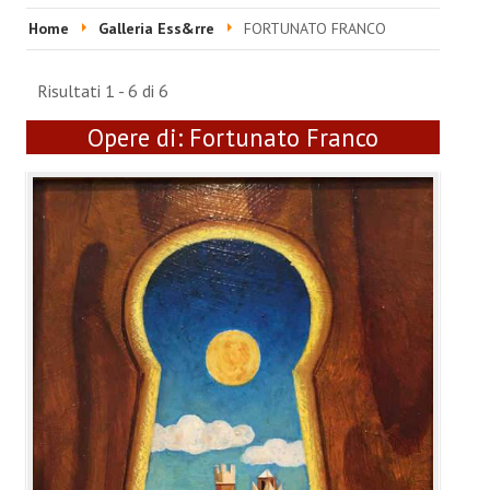
HOME
Home
Galleria Ess&rre
FORTUNATO FRANCO
EVENTI & FIERE
Risultati 1 - 6 di 6
RIVISTA
Opere di:
Fortunato Franco
Ultime 5 Riviste
LABORATORIO ACCA
Video Laboratorio Acca
Artisti Laboratorio Acca
Una sera con Laboratorio AccA
Mostra "Roma Contemporanea"
GALLERIA ESS&RRE