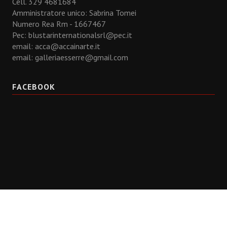
Cell. 329 4681684
Amministratore unico: Sabrina Tomei
Numero Rea Rm - 1667467
Pec: blustarinternationalsrl@pec.it
email:
acca@accainarte.it
email:
galleriaesserre@gmail.com
FACEBOOK