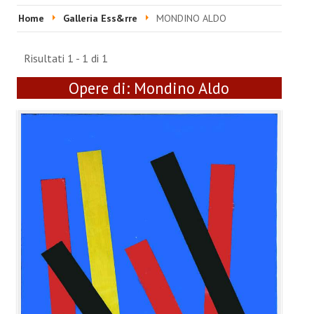
HOME
Home
Galleria Ess&rre
MONDINO ALDO
EVENTI & FIERE
Risultati 1 - 1 di 1
RIVISTA
Opere di:
Mondino Aldo
Ultime 5 Riviste
LABORATORIO ACCA
Video Laboratorio Acca
Artisti Laboratorio Acca
Una sera con Laboratorio AccA
Mostra "Roma Contemporanea"
GALLERIA ESS&RRE