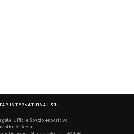
TAR INTERNATIONAL SRL
gale, Uffici e Spazio espositivo:
uristico di Roma
re Duca degli Abruzzi, 84 - loc. 840/841