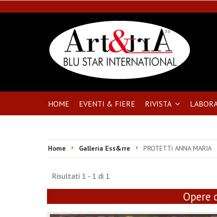
HOME
EVENTI & FIERE
RIVISTA
LABORA
Home
Galleria Ess&rre
PROTETTì ANNA MARIA
Risultati 1 - 1 di 1
Opere d