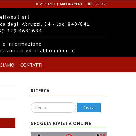
DOVE SIAMO
ABBONAMENTI
INSERZIONI
ational srl
a degli Abruzzi, 84 - loc. 840/841
+39 329 4681684
ra e informazione
ernazionali ed in abbonamento
 SIAMO
CONTATTI
RICERCA
Ricerca
Cerca
SFOGLIA RIVISTA ONLINE