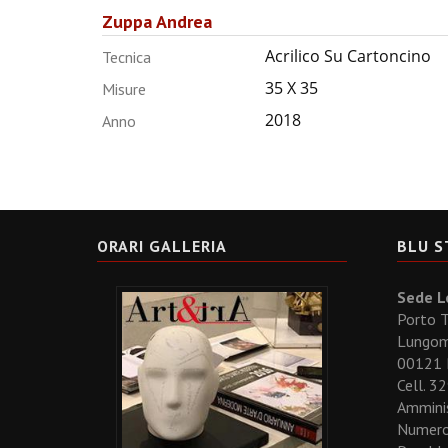
Zuppa Andrea
Acrilico Su Cartoncino
Tecnica
35 X 35
Misure
2018
Anno
ORARI GALLERIA
BLU S
Sede Le
Porto T
Lungoma
00121
Cell. 
Amminis
Numero