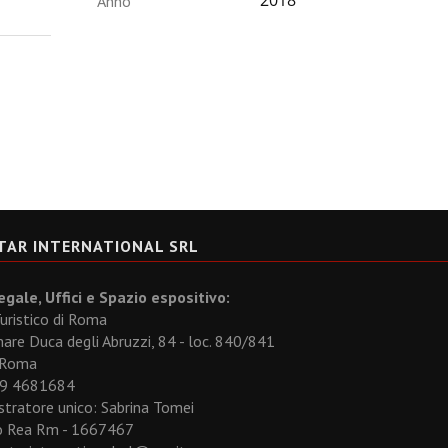
Anno
TAR INTERNATIONAL SRL
gale, Uffici e Spazio espositivo:
uristico di Roma
re Duca degli Abruzzi, 84 - loc. 840/841
 Roma
329 4681684
tratore unico: Sabrina Tomei
 Rea Rm - 1667467