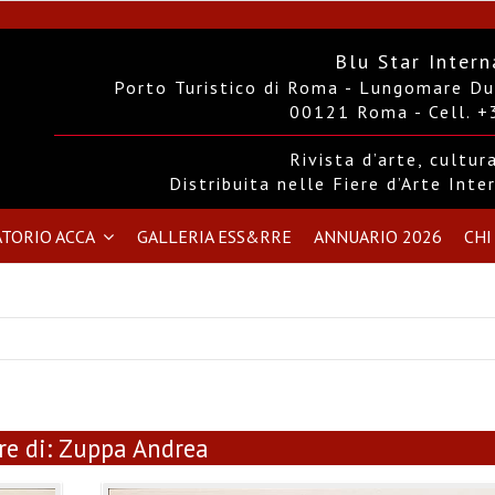
Blu Star Intern
Porto Turistico di Roma - Lungomare Duc
00121 Roma - Cell. 
Rivista d’arte, cultu
Distribuita nelle Fiere d’Arte Int
TORIO ACCA
GALLERIA ESS&RRE
ANNUARIO 2026
CHI
e di:
Zuppa Andrea