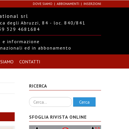
DOVE SIAMO
ABBONAMENTI
INSERZIONI
ational srl
a degli Abruzzi, 84 - loc. 840/841
+39 329 4681684
ra e informazione
ernazionali ed in abbonamento
 SIAMO
CONTATTI
RICERCA
Ricerca
Cerca
SFOGLIA RIVISTA ONLINE