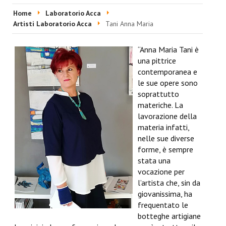
HOME
Home
Laboratorio Acca
Artisti Laboratorio Acca
Tani Anna Maria
EVENTI & FIERE
“Anna Maria Tani è
RIVISTA
una pittrice
contemporanea e
Ultime 5 Riviste
le sue opere sono
soprattutto
LABORATORIO ACCA
materiche. La
lavorazione della
Video Laboratorio Acca
materia infatti,
nelle sue diverse
Artisti Laboratorio Acca
forme, è sempre
stata una
Una sera con Laboratorio AccA
vocazione per
l’artista che, sin da
Mostra "Roma Contemporanea"
giovanissima, ha
frequentato le
GALLERIA ESS&RRE
botteghe artigiane