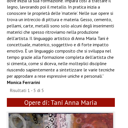
dove inizia la sua formazione. Impara così a trattare il
ANNUARIO 2026
legno, lavorando poi il metallo. In pratica inizia a
conoscere le proprietà delle ‘materie’. Nelle sue opere si
CHI SIAMO
trova un intreccio di pittura e materia. Gesso, cemento,
pellami, carte, metalli sono solo alcuni degli inserimenti
materici che spesso ritroviamo nella produzione
CONTATTI
dell’artista. Il linguaggio artistico di Anna Maria Tani è
concettuale, materico, soggettivo e di forte impatto
emotivo. È un linguaggio composito che si sviluppa nel
tempo grazie alla formazione completa dell’artista che
si cimenta, come si diceva, nelle molteplici discipline
riuscendo sapientemente a sintetizzare le varie tecniche
per approdare a rese espressive uniche e personali.”
Monica Ferrarini
Risultati 1 - 5 di 5
Opere di:
Tani Anna Maria