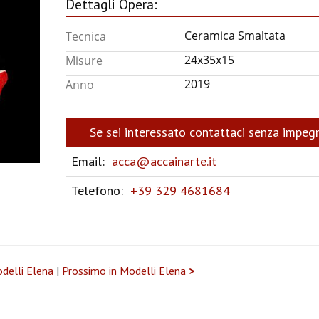
Dettagli Opera:
Ceramica Smaltata
Tecnica
24x35x15
Misure
2019
Anno
Se sei interessato contattaci senza impeg
Email:
acca@accainarte.it
Telefono:
+39 329 4681684
delli Elena
|
Prossimo in Modelli Elena
>