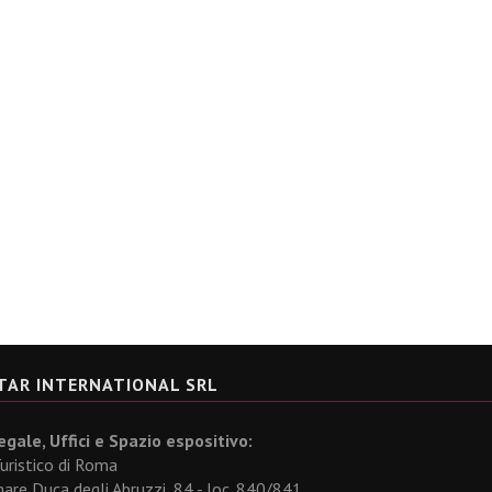
TAR INTERNATIONAL SRL
gale, Uffici e Spazio espositivo:
uristico di Roma
re Duca degli Abruzzi, 84 - loc. 840/841