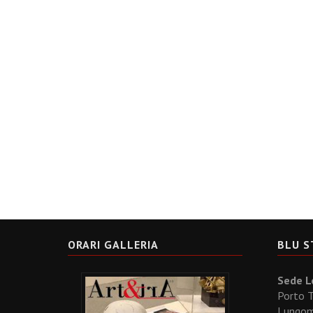
ORARI GALLERIA
BLU S
Sede Le
Porto T
Lungoma