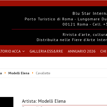
Blu Star Intern
Porto Turistico di Roma - Lungomare Duc
00121 Roma - Cell. 
Rivista d’arte, cultu
Distribuita nelle Fiere d’Arte Int
TORIO ACCA
GALLERIA ESS&RRE
ANNUARIO 2026
CHI
ca
Modelli Elena
Cavallette
Artista:
Modelli Elena