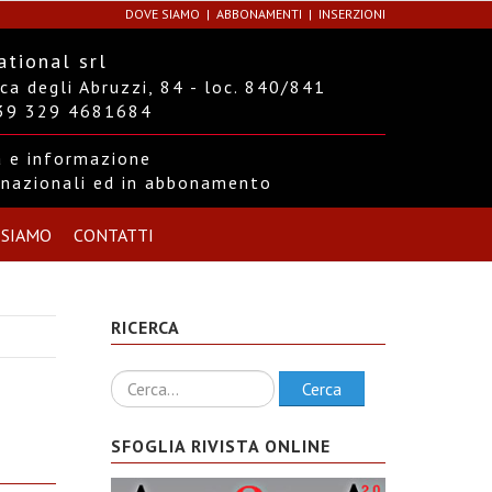
DOVE SIAMO
ABBONAMENTI
INSERZIONI
ational srl
a degli Abruzzi, 84 - loc. 840/841
+39 329 4681684
ra e informazione
ernazionali ed in abbonamento
 SIAMO
CONTATTI
RICERCA
Ricerca
Cerca
SFOGLIA RIVISTA ONLINE