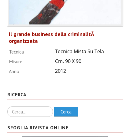
ANNUARIO 2026
CHI SIAMO
Il grande business della criminalitÃ
CONTATTI
organizzata
Tecnica Mista Su Tela
Tecnica
Cm. 90 X 90
Misure
2012
Anno
RICERCA
Ricerca
Cerca
SFOGLIA RIVISTA ONLINE