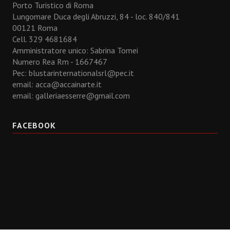
Porto Turistico di Roma
Lungomare Duca degli Abruzzi, 84 - loc. 840/841
00121 Roma
Cell. 329 4681684
Amministratore unico: Sabrina Tomei
Numero Rea Rm - 1667467
Pec: blustarinternationalsrl@pec.it
email:
acca@accainarte.it
email:
galleriaesserre@gmail.com
FACEBOOK