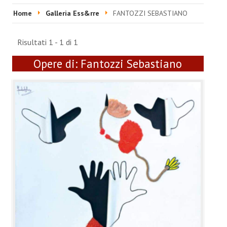
HOME
Home
Galleria Ess&rre
FANTOZZI SEBASTIANO
EVENTI & FIERE
Risultati 1 - 1 di 1
RIVISTA
Opere di:
Fantozzi Sebastiano
Ultime 5 Riviste
LABORATORIO ACCA
Video Laboratorio Acca
Artisti Laboratorio Acca
Una sera con Laboratorio AccA
Mostra "Roma Contemporanea"
GALLERIA ESS&RRE