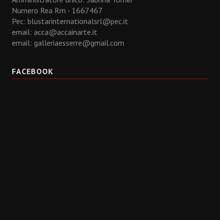
Numero Rea Rm - 1667467
Pec: blustarinternationalsrl@pec.it
email:
acca@accainarte.it
email:
galleriaesserre@gmail.com
FACEBOOK